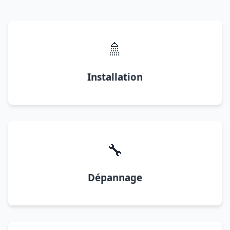
🚿
Installation
🔧
Dépannage