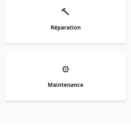
🔨
Réparation
⚙️
Maintenance