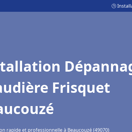
🕒 Insta
stallation Dépanna
udière Frisquet
aucouzé
ion rapide et professionnelle à Beaucouzé (49070)