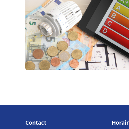
Contact
Horair