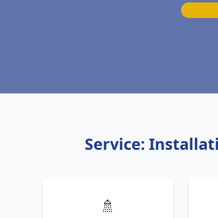
Service: Install
🚿