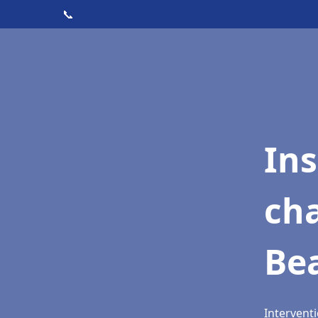
📞
In
cha
Be
Intervent