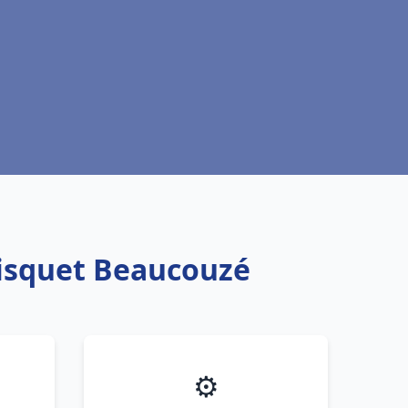
risquet Beaucouzé
⚙️