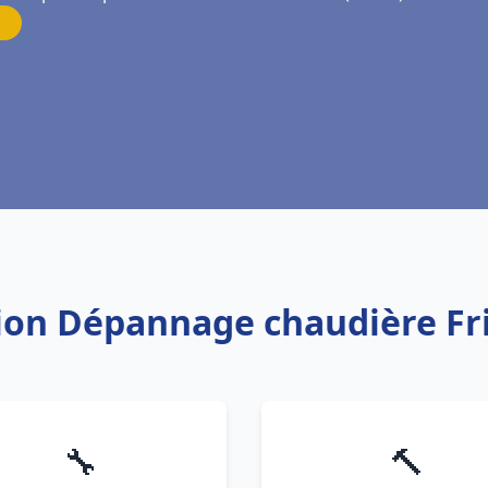
ation Dépannage chaudière F
🔧
🔨