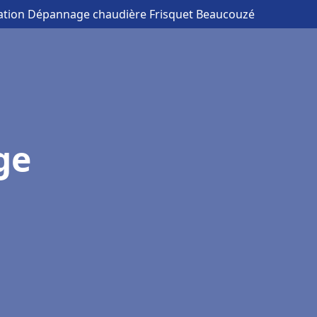
llation Dépannage chaudière Frisquet Beaucouzé
ge