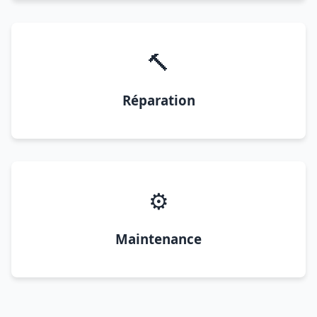
🔨
Réparation
⚙️
Maintenance