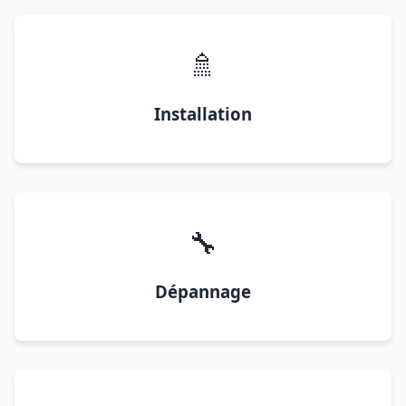
🚿
Installation
🔧
Dépannage