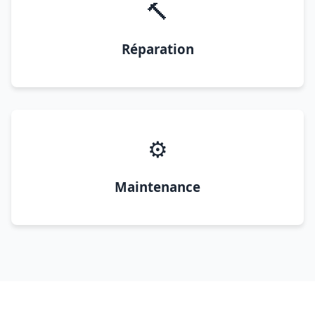
🔨
Réparation
⚙️
Maintenance