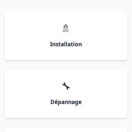
🚿
Installation
🔧
Dépannage