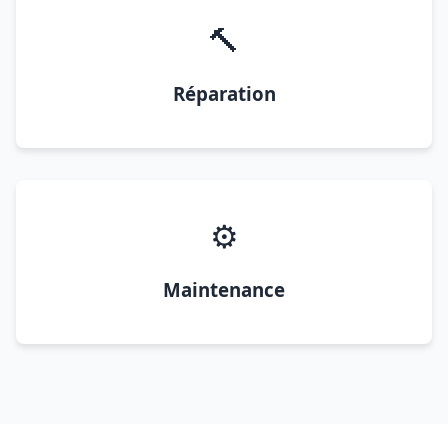
🔨
Réparation
⚙️
Maintenance