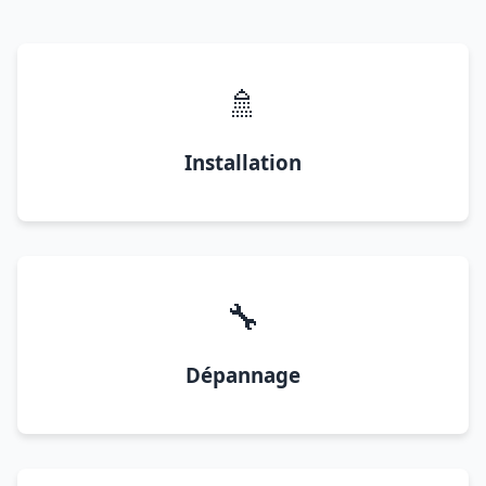
🚿
Installation
🔧
Dépannage