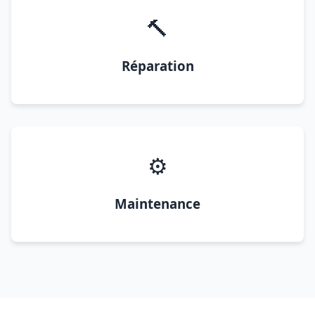
🔨
Réparation
⚙️
Maintenance