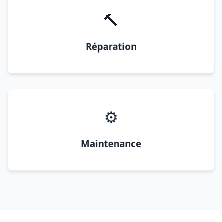
🔨
Réparation
⚙️
Maintenance