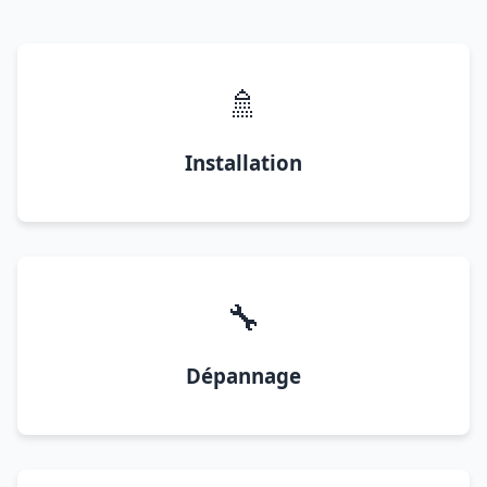
🚿
Installation
🔧
Dépannage