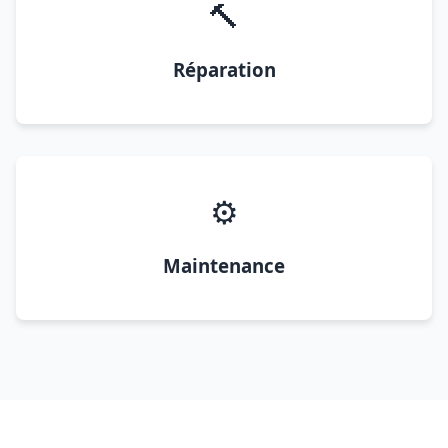
🔨
Réparation
⚙️
Maintenance