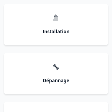
🚿
Installation
🔧
Dépannage