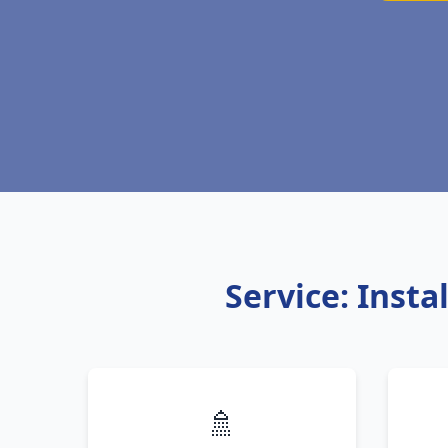
Service: Inst
🚿