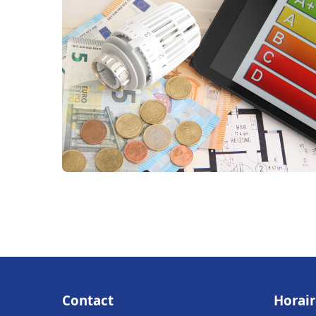
Contact
Horair