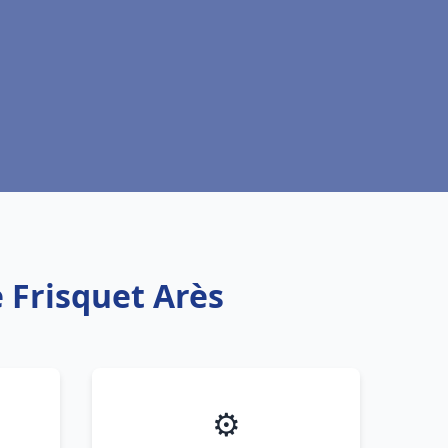
 Frisquet Arès
⚙️