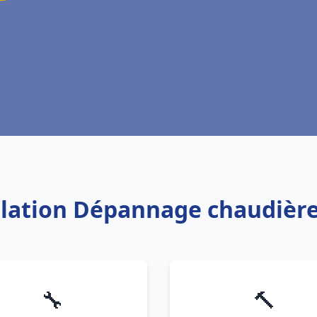
allation Dépannage chaudière
🔧
🔨