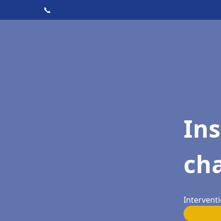
📞
In
cha
Interventi