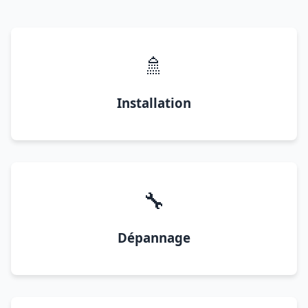
🚿
Installation
🔧
Dépannage