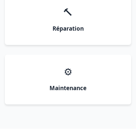
🔨
Réparation
⚙️
Maintenance