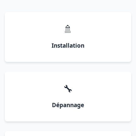
🚿
Installation
🔧
Dépannage