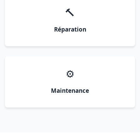
🔨
Réparation
⚙️
Maintenance