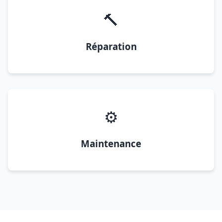
🔨
Réparation
⚙️
Maintenance