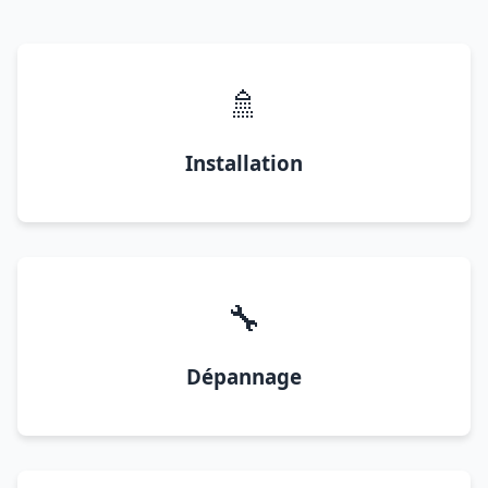
🚿
Installation
🔧
Dépannage