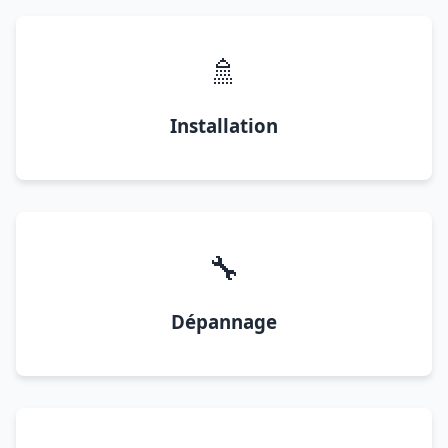
🚿
Installation
🔧
Dépannage