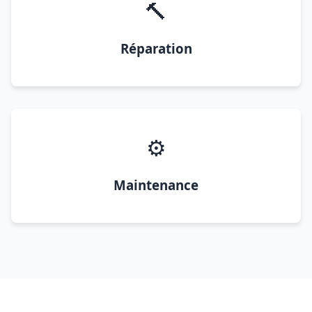
🔨
Réparation
⚙️
Maintenance