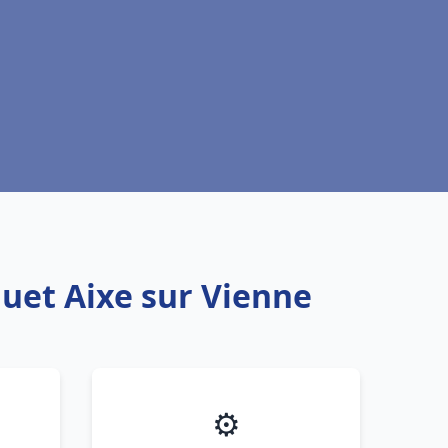
quet Aixe sur Vienne
⚙️