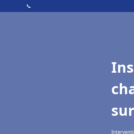
📞
In
cha
su
Interventi