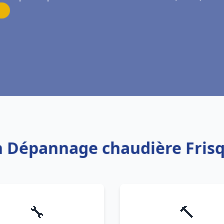
on Dépannage chaudière Fris
🔧
🔨