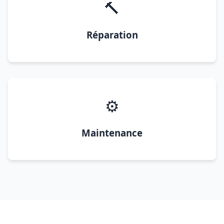
🔨
Réparation
⚙️
Maintenance