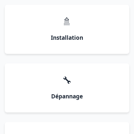
🚿
Installation
🔧
Dépannage