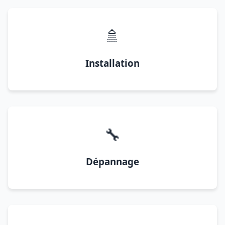
🚿
Installation
🔧
Dépannage