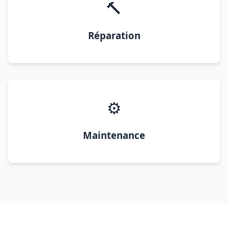
🔨
Réparation
⚙️
Maintenance