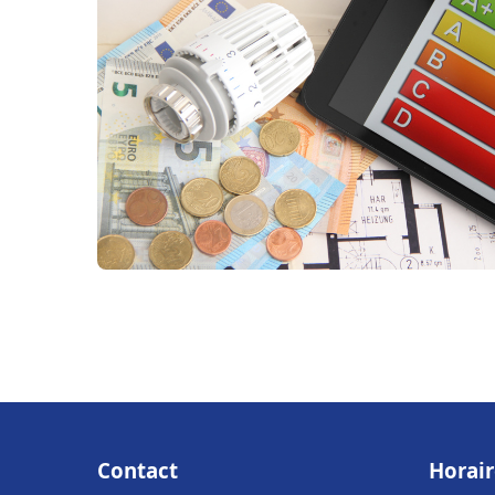
Contact
Horair