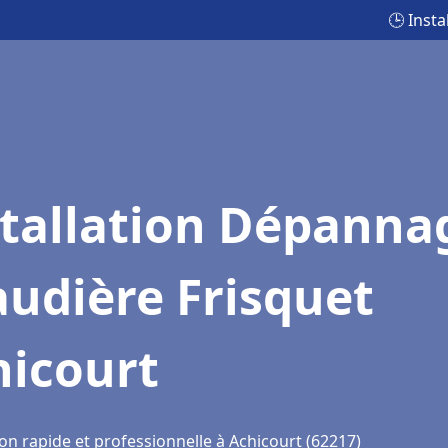
🕒 Inst
stallation Dépanna
udière Frisquet
hicourt
on rapide et professionnelle à Achicourt (62217)