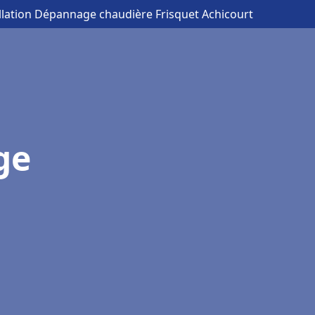
allation Dépannage chaudière Frisquet Achicourt
ge