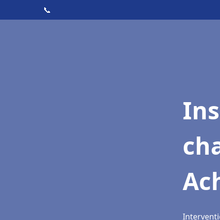
📞
In
cha
Ac
Interventi