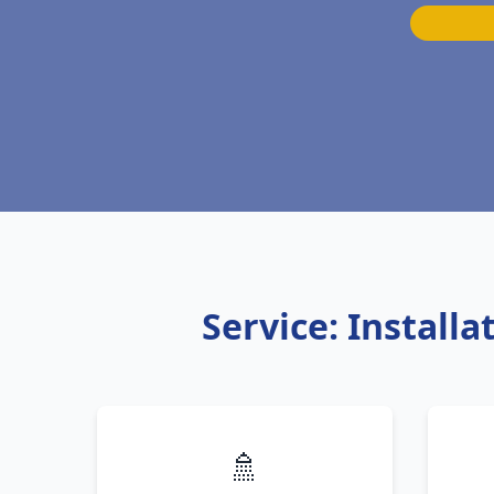
Service: Install
🚿