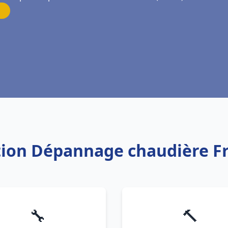
ation Dépannage chaudière F
🔧
🔨