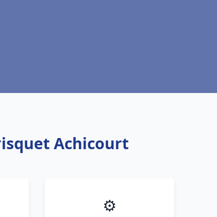
risquet Achicourt
⚙️