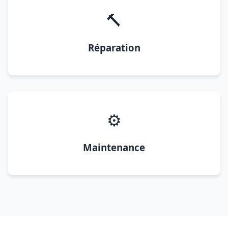
🔨
Réparation
⚙️
Maintenance