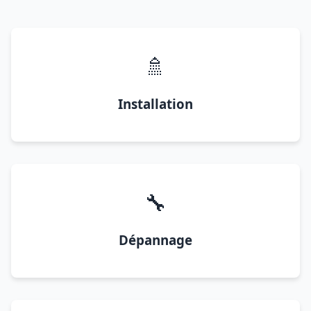
🚿
Installation
🔧
Dépannage