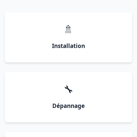
🚿
Installation
🔧
Dépannage