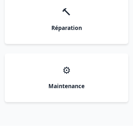
🔨
Réparation
⚙️
Maintenance