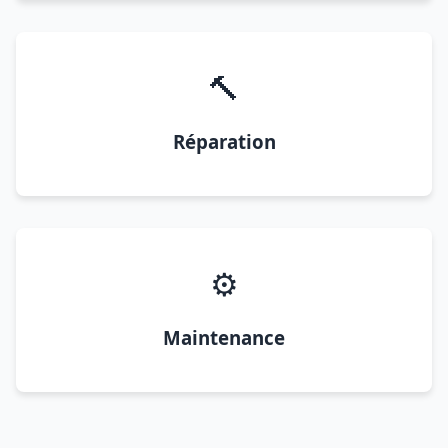
🔨
Réparation
⚙️
Maintenance