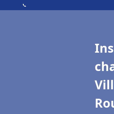
📞
In
cha
Vil
Ro