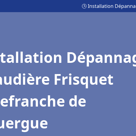
🕒 Installation Dépann
stallation Dépanna
udière Frisquet
lefranche de
uergue