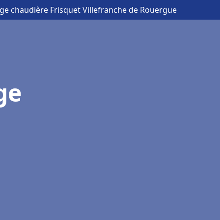
age chaudière Frisquet Villefranche de Rouergue
ge