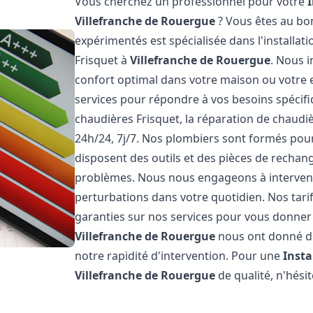
Vous cherchez un professionnel pour votre
Villefranche de Rouergue
? Vous êtes au bo
expérimentés est spécialisée dans l'installat
Frisquet à
Villefranche de Rouergue
. Nous 
confort optimal dans votre maison ou votre
services pour répondre à vos besoins spécifi
chaudières Frisquet, la réparation de chaud
24h/24, 7j/7. Nos plombiers sont formés pour 
disposent des outils et des pièces de recha
problèmes. Nous nous engageons à intervenir
perturbations dans votre quotidien. Nos tari
garanties sur nos services pour vous donner la
Villefranche de Rouergue
nous ont donné des
notre rapidité d'intervention. Pour une
Insta
Villefranche de Rouergue
de qualité, n'hési