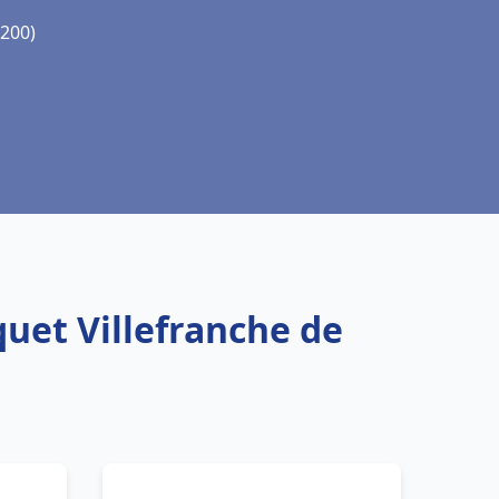
2200)
quet Villefranche de