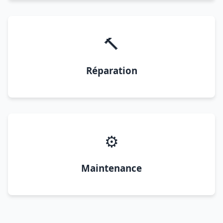
🔨
Réparation
⚙️
Maintenance