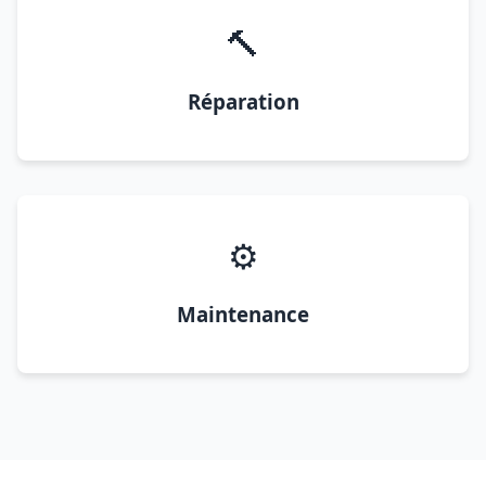
🔨
Réparation
⚙️
Maintenance