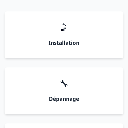
🚿
Installation
🔧
Dépannage