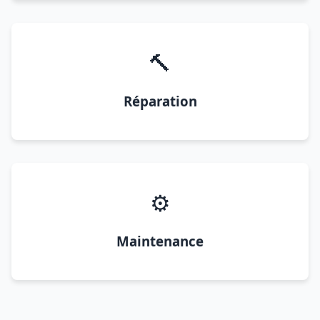
🔨
Réparation
⚙️
Maintenance