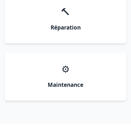
🔨
Réparation
⚙️
Maintenance