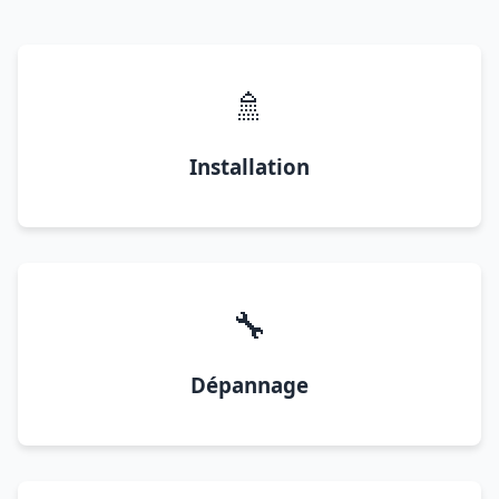
🚿
Installation
🔧
Dépannage