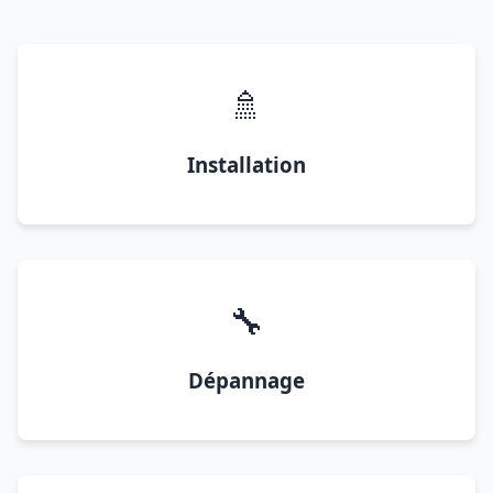
🚿
Installation
🔧
Dépannage