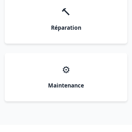
🔨
Réparation
⚙️
Maintenance