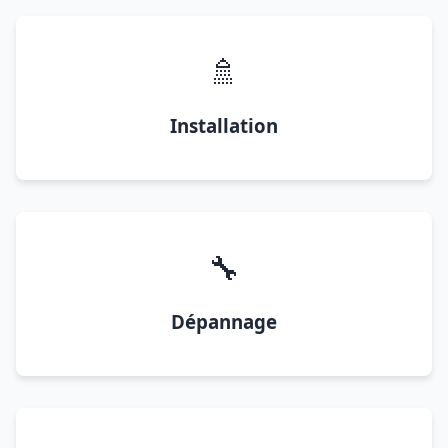
🚿
Installation
🔧
Dépannage