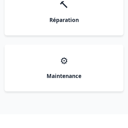
🔨
Réparation
⚙️
Maintenance