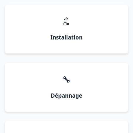
🚿
Installation
🔧
Dépannage