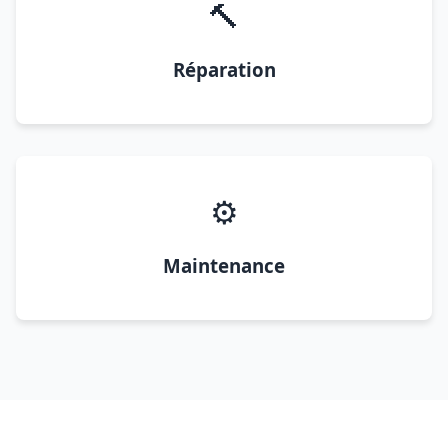
🔨
Réparation
⚙️
Maintenance