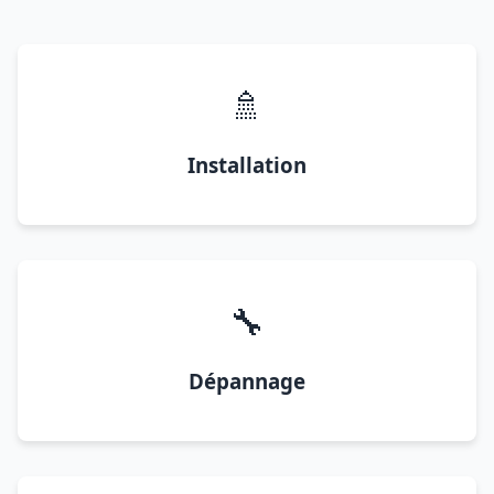
🚿
Installation
🔧
Dépannage