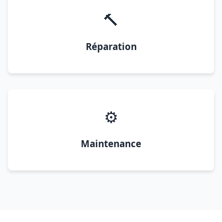
🔨
Réparation
⚙️
Maintenance