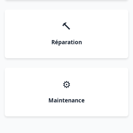
🔨
Réparation
⚙️
Maintenance