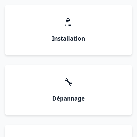
🚿
Installation
🔧
Dépannage