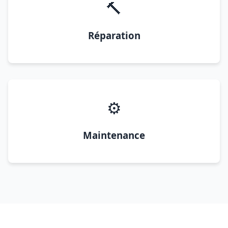
🔨
Réparation
⚙️
Maintenance