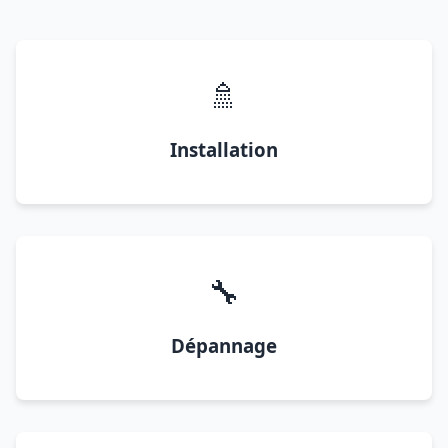
🚿
Installation
🔧
Dépannage