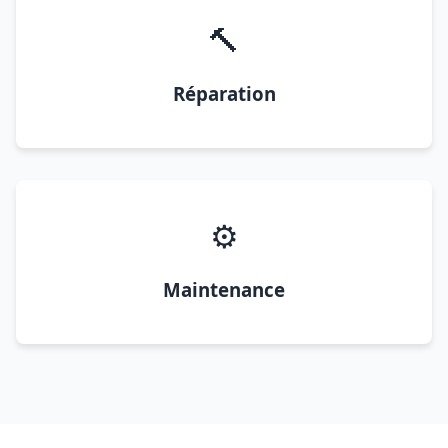
🔨
Réparation
⚙️
Maintenance