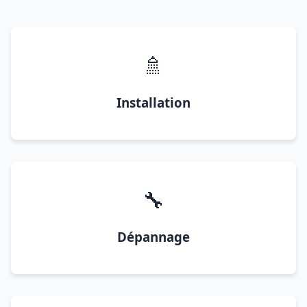
🚿
Installation
🔧
Dépannage