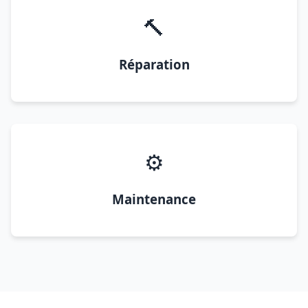
🔨
Réparation
⚙️
Maintenance