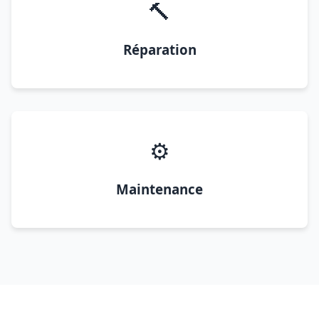
🔨
Réparation
⚙️
Maintenance