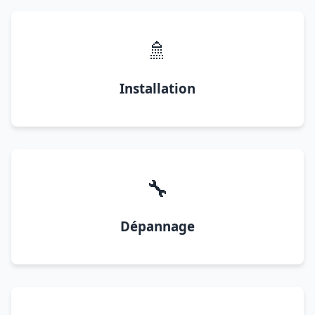
🚿
Installation
🔧
Dépannage